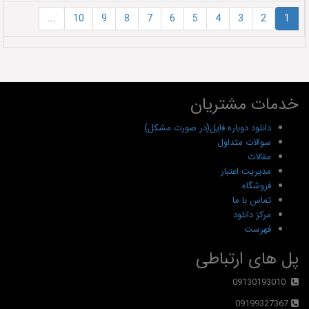
...
10
9
8
7
6
5
4
3
2
1
خدمات مشتریان
دانلود دوباره فایل(در صورت مشکل)
سوالات متداول
مقالات
مدیریت اعتبار
فروشگاه
تماس با ما
مرکز دانلود
فهرست
پل های ارتباطی
09130193010
09199327367